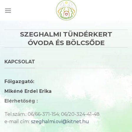
Skip
to
content
SZEGHALMI TÜNDÉRKERT
ÓVODA ÉS BÖLCSŐDE
KAPCSOLAT
Főigazgató:
Mikéné Erdei Erika
Elérhetőség :
Tel.szám.: 06/66-371-154; 06/20-324-41-48
e-mail cím:
szeghalmi.ovi@kitnet.hu