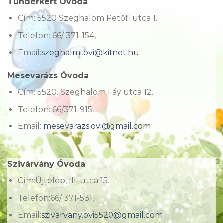
Tündérkert Óvoda
Cím: 5520 Szeghalom Petőfi utca 1.
Telefon: 66/ 371-154,
Email:
szeghalmi.ovi@kitnet.hu
Mesevarázs Óvoda
Cím: 5520. Szeghalom Fáy utca 12.
Telefon: 66/371-915,
Email:
mesevarazs.ovi@gmail.com
Szivárvány Óvoda
Cím:Újtelep, III. utca 15.
Telefon:66/ 371-531,
Email:
szivarvany.ovi5520@gmail.com