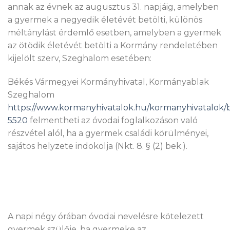
annak az évnek az augusztus 31. napjáig, amelyben
a gyermek a negyedik életévét betölti, különös
méltánylást érdemlő esetben, amelyben a gyermek
az ötödik életévét betölti a Kormány rendeletében
kijelölt szerv, Szeghalom esetében:
Békés Vármegyei Kormányhivatal, Kormányablak
Szeghalom
https://www.kormanyhivatalok.hu/kormanyhivatalok
5520
felmentheti az óvodai foglalkozáson való
részvétel alól, ha a gyermek családi körülményei,
sajátos helyzete indokolja (Nkt. 8. § (2) bek.).
A napi négy órában óvodai nevelésre kötelezett
gyermek szülője, ha gyermeke az