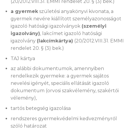
(20/2012.VIII.31. EMMI rendelet 20. § (3) bek.)
a gyermek
születési anyakönyvi kivonata, a
gyermek nevére kiállított személyazonosságot
igazoló hatósági igazolványok
(személyi
igazolvány)
, lakcímet igazoló hatósági
igazolvány
(lakcímkártya)
(20/2012.VIII.31. EMMI
rendelet 20. § (3) bek.)
TAJ kártya
az alábbi dokumentumok, amennyiben
rendelkezik gyermeke: a gyermek sajátos
nevelési igényét, speciális ellátását igazoló
dokumentum (orvosi szakvélemény, szakértői
vélemény),
tartós betegség igazolása
rendszeres gyermekvédelmi kedvezményről
szóló határozat