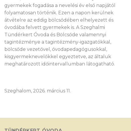
gyermekek fogadása a nevelési év első napjától
folyamatosan történik. Ezen a napon kerülnek
átvételre az eddig bölcsődében elhelyezett és
óvodába felvett gyermekek is. A Szeghalmi
Tündérkert Óvoda és Bölcsőde valamennyi
tagintézménye a tagintézmény-igazgatókkal,
bölcsőde vezetővel, óvodapedagógusokkal,
kisgyermeknevelőkkel egyeztetve, az általuk
meghatározott időintervallumban látogatható.
Szeghalom, 2026. március 11.
TÜNDÉRKERT ÓVODA