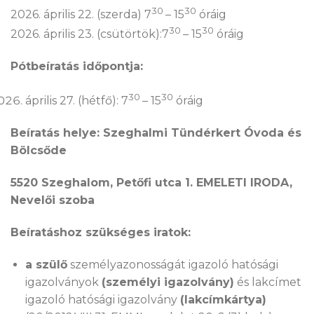
30
30
2026. április 22. (szerda) 7
– 15
óráig
30
30
2026. április 23. (csütörtök):7
– 15
óráig
Pótbeíratás időpontja:
30
30
április 27. (hétfő): 7
– 15
óráig
Beíratás helye: Szeghalmi Tündérkert Óvoda és
Bölcsőde
5520 Szeghalom, Petőfi utca 1.
EMELETI IRODA,
Nevelői szoba
Beíratáshoz szükséges iratok:
a szülő
személyazonosságát igazoló hatósági
igazolványok
(személyi igazolvány)
és lakcímet
igazoló hatósági igazolvány
(lakcímkártya)