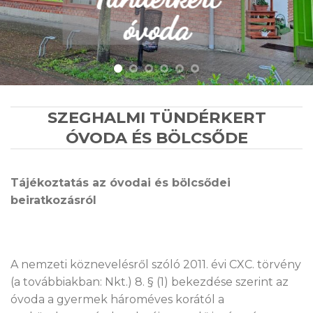
Mesevarázs óvoda
SZEGHALMI TÜNDÉRKERT
ÓVODA ÉS BÖLCSŐDE
Tájékoztatás az óvodai és bölcsődei
beiratkozásról
A nemzeti köznevelésről szóló 2011. évi CXC. törvény
(a továbbiakban: Nkt.) 8. § (1) bekezdése szerint az
óvoda a gyermek hároméves korától a