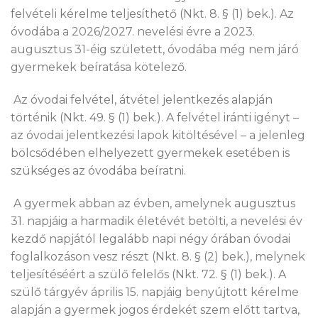
felvételi kérelme teljesíthető (Nkt. 8. § (1) bek.). Az
óvodába a 2026/2027. nevelési évre a 2023.
augusztus 31-éig született, óvodába még nem járó
gyermekek beíratása kötelező.
Az óvodai felvétel, átvétel jelentkezés alapján
történik (Nkt. 49. § (1) bek.). A felvétel iránti igényt –
az óvodai jelentkezési lapok kitöltésével – a jelenleg
bölcsődében elhelyezett gyermekek esetében is
szükséges az óvodába beíratni.
A gyermek abban az évben, amelynek augusztus
31. napjáig a harmadik életévét betölti, a nevelési év
kezdő napjától legalább napi négy órában óvodai
foglalkozáson vesz részt (Nkt. 8. § (2) bek.), melynek
teljesítéséért a szülő felelős (Nkt. 72. § (1) bek.). A
szülő tárgyév április 15. napjáig benyújtott kérelme
alapján a gyermek jogos érdekét szem előtt tartva,