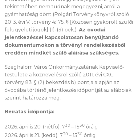
tekintetében nem tudnak megegyezni, arról a
gyámhatóság dönt (Polgári Törvénykönyvről szóló
2013. évi V. törvény 4:175. § [Közösen gyakorolt szülői
felügyeleti jogok] (1)-(3) bek.).
Az óvodai
jelentkezéssel kapcsolatosan benyújtandó
dokumentumokon a törvényi rendelkezésből
eredően mindkét szülő aláírása szükséges.
Szeghalom Város Önkormányzatának Képviselő-
testülete a köznevelésről szóló 2011. évi CXC.
törvény 83. § (2) bekezdés b) pontja alapján az
óvodába történő jelentkezés időpontját az alábbiak
szerint határozza meg:
Beíratás időpontja:
30
30
2026. április 20. (hétfő): 7
– 15
óráig
30
30
2026. április 21. (kedd): 7
– 15
óráig