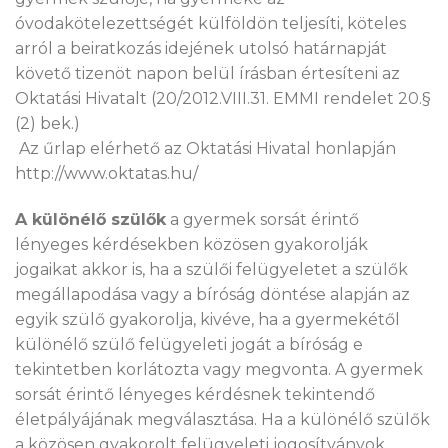
óvodakötelezettségét külföldön teljesíti, köteles
arról a beiratkozás idejének utolsó határnapját
követő tizenöt napon belül írásban értesíteni az
Oktatási Hivatalt (20/2012.VIII.31. EMMI rendelet 20.§
(2) bek.)
Az űrlap elérhető az Oktatási Hivatal honlapján
http://www.oktatas.hu/
A különélő szülők
a gyermek sorsát érintő
lényeges kérdésekben közösen gyakorolják
jogaikat akkor is, ha a szülői felügyeletet a szülők
megállapodása vagy a bíróság döntése alapján az
egyik szülő gyakorolja, kivéve, ha a gyermekétől
különélő szülő felügyeleti jogát a bíróság e
tekintetben korlátozta vagy megvonta. A gyermek
sorsát érintő lényeges kérdésnek tekintendő
életpályájának megválasztása. Ha a különélő szülők
a közösen gyakorolt felügyeleti jogosítványok