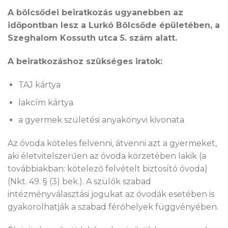
A bölcsődei beiratkozás ugyanebben az
időpontban lesz a Lurkó Bölcsőde épületében, a
Szeghalom Kossuth utca 5. szám alatt.
A beiratkozáshoz szükséges iratok:
TAJ kártya
lakcím kártya
a gyermek születési anyakönyvi kivonata
Az óvoda köteles felvenni, átvenni azt a gyermeket,
aki életvitelszerűen az óvoda körzetében lakik (a
továbbiakban: kötelező felvételt biztosító óvoda)
(Nkt. 49. § (3) bek.). A szülők szabad
intézményválasztási jogukat az óvodák esetében is
gyakorolhatják a szabad férőhelyek függvényében.