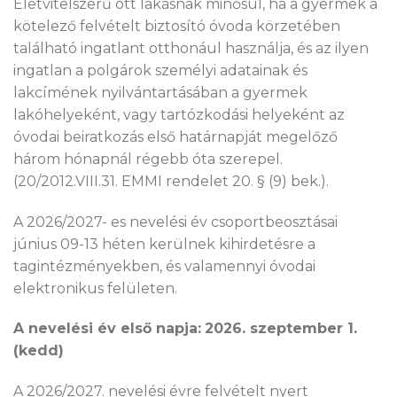
Életvitelszerű ott lakásnak minősül, ha a gyermek a
kötelező felvételt biztosító óvoda körzetében
található ingatlant otthonául használja, és az ilyen
ingatlan a polgárok személyi adatainak és
lakcímének nyilvántartásában a gyermek
lakóhelyeként, vagy tartózkodási helyeként az
óvodai beiratkozás első határnapját megelőző
három hónapnál régebb óta szerepel.
(20/2012.VIII.31. EMMI rendelet 20. § (9) bek.).
A 2026/2027- es nevelési év csoportbeosztásai
június 09-13 héten kerülnek kihirdetésre a
tagintézményekben, és valamennyi óvodai
elektronikus felületen.
A nevelési év első napja:
2026. szeptember 1.
(kedd)
A 2026/2027. nevelési évre felvételt nyert