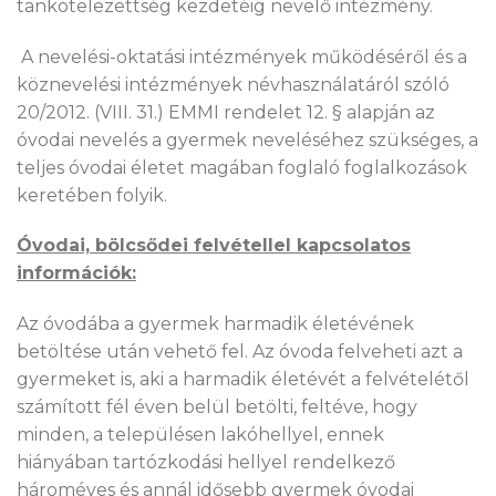
tankötelezettség kezdetéig nevelő intézmény.
A nevelési-oktatási intézmények működéséről és a
köznevelési intézmények névhasználatáról szóló
20/2012. (VIII. 31.) EMMI rendelet 12. § alapján az
óvodai nevelés a gyermek neveléséhez szükséges, a
teljes óvodai életet magában foglaló foglalkozások
keretében folyik.
Óvodai, bölcsődei felvétellel kapcsolatos
információk:
Az óvodába a gyermek harmadik életévének
betöltése után vehető fel. Az óvoda felveheti azt a
gyermeket is, aki a harmadik életévét a felvételétől
számított fél éven belül betölti, feltéve, hogy
minden, a településen lakóhellyel, ennek
hiányában tartózkodási hellyel rendelkező
hároméves és annál idősebb gyermek óvodai