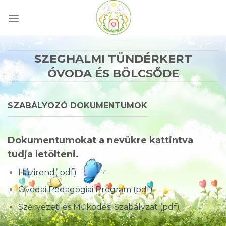
Skip
to
content
SZEGHALMI TÜNDÉRKERT
ÓVODA ÉS BÖLCSŐDE
SZABÁLYOZÓ DOKUMENTUMOK
Dokumentumokat a nevükre kattintva
tudja letölteni.
Házirend( pdf)
Óvodai Pedagógiai Program (pdf)
Szervezeti és Működési Szabályzat (pdf)