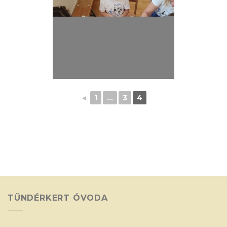
◄
1
...
3
4
TÜNDÉRKERT ÓVODA