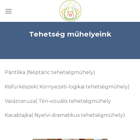
Skip
to
content
Tehetség műhelyeink
Pántlika (Néptánc tehetségműhely)
Kisfürkészek( Környezeti-logikai tehetségműhely)
Varázceruza( Téri-vizuális tehetségműhely
Kacablajka( Nyelvi-dramatikus tehetségműhely)