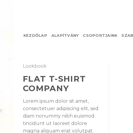
Skip
to
content
KEZDŐLAP
ALAPÍTVÁNY
CSOPORTJAINK
SZA
Lookbook
FLAT T-SHIRT
COMPANY
Lorem ipsum dolor sit amet,
consectetuer adipiscing elit, sed
diam nonummy nibh euismod
tincidunt ut laoreet dolore
magna aliquam erat volutpat.