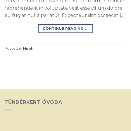
ex ea commodo consequat. Duis aute irure dolor in
reprehenderit in voluptate velit esse cillum dolore
eu fugiat nulla pariatur. Excepteur sint occaecat […]
CONTINUE READING
→
Posted in
Hírek
TÜNDÉRKERT ÓVODA