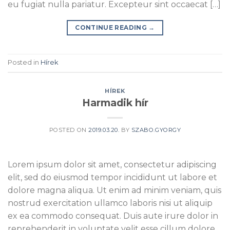
eu fugiat nulla pariatur. Excepteur sint occaecat […]
CONTINUE READING
→
Posted in
Hírek
HÍREK
Harmadik hír
POSTED ON
2019.03.20.
BY
SZABO.GYORGY
Lorem ipsum dolor sit amet, consectetur adipiscing
elit, sed do eiusmod tempor incididunt ut labore et
dolore magna aliqua. Ut enim ad minim veniam, quis
nostrud exercitation ullamco laboris nisi ut aliquip
ex ea commodo consequat. Duis aute irure dolor in
reprehenderit in voluptate velit esse cillum dolore