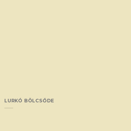
LURKÓ BÖLCSŐDE